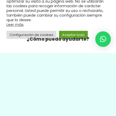
optimizar su visita a su página web. No se utilizarán
las cookies para recoger información de carácter
personal. Usted puede permitir su uso o rechazarlo,
también puede cambiar su configuración siempre
AQUAEXPE 2025
que lo desee.
Leer más
.
Configuración de cookies
Aceptar todo
Durante este año continuaremos con la actividad en el
¿Cómo puedo ayudarte?
agua. Coincidiendo en los mismos meses del año
pasado, volveremos a disfrutar del ejercicio acuático
con el Proyectos
Aquaexpe
.
Información Legal
Aviso Legal
Sobre Nosotros
Política de Cookies
Política de Privacidad
¿Dónde estamos?