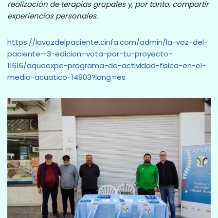
realización de terapias grupales y, por tanto, compartir
experiencias personales.
https://lavozdelpaciente.cinfa.com/admin/la-voz-del-
paciente—3-edicion–vota-por-tu-proyecto-
11616/aquaexpe-programa-de-actividad-fisica-en-el-
medio-acuatico-14903?lang=es