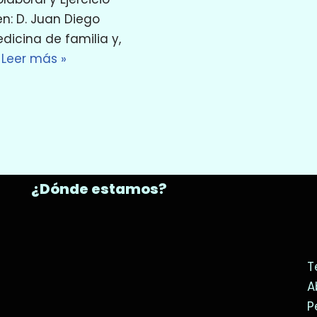
en: D. Juan Diego
icina de familia y,
…
Leer más »
¿Dónde estamos?
T
A
P