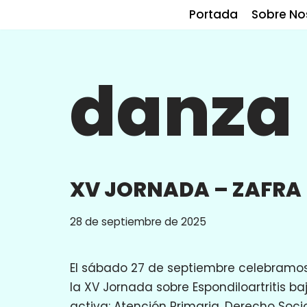
Portada
Sobre No
Saltar
al
danza
contenido
XV JORNADA – ZAFRA
28 de septiembre de 2025
El sábado 27 de septiembre celebramos
la XV Jornada sobre Espondiloartritis baj
activa: Atención Primaria, Derecho Socio