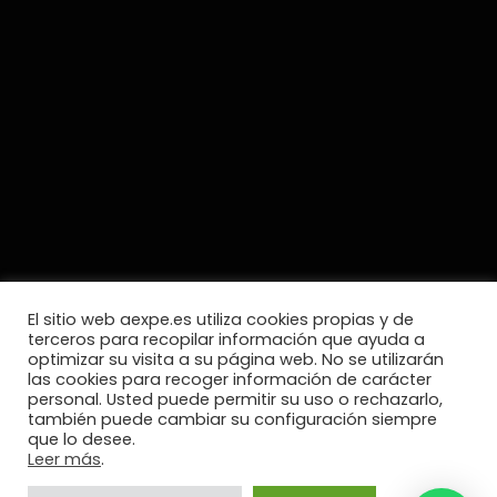
El sitio web aexpe.es utiliza cookies propias y de
terceros para recopilar información que ayuda a
optimizar su visita a su página web. No se utilizarán
las cookies para recoger información de carácter
personal. Usted puede permitir su uso o rechazarlo,
también puede cambiar su configuración siempre
que lo desee.
Leer más
.
Tenemos firmado convenio con
FIDELITIS
, Abogados